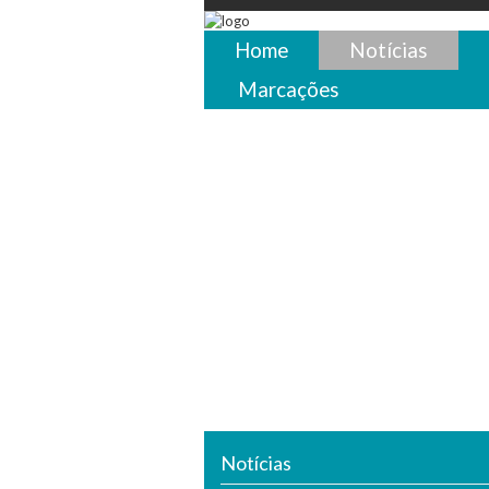
Passar
para
Home
Notícias
o
conteúdo
Marcações
principal
Notícias