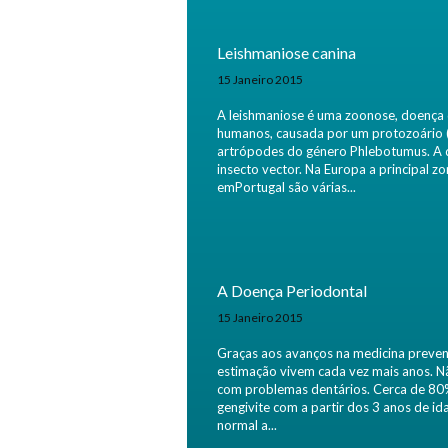
Leishmaniose canina
15 Janeiro 2015
A leishmaniose é uma zoonose, doença q
humanos, causada por um protozoário (pa
artrópodes do género Phlebotumus. A d
insecto vector. Na Europa a principal z
emPortugal são várias...
A Doença Periodontal
15 Janeiro 2015
Graças aos avanços na medicina prevent
estimação vivem cada vez mais anos. Nã
com problemas dentários. Cerca de 80
gengivite com a partir dos 3 anos de 
normal a...