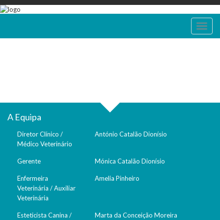
Passar
para
o
Toggl
conteúdo
naviga
principal
A Equipa
Diretor Clínico /
António Catalão Dionísio
Médico Veterinário
Gerente
Mónica Catalão Dionísio
Enfermeira
Amelia Pinheiro
Veterinária / Auxiliar
Veterinária
Esteticista Canina /
Marta da Conceição Moreira