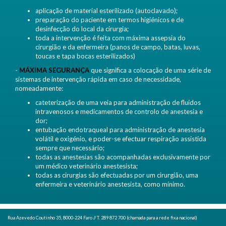
aplicação de material esterilizado (autoclavado);
preparação do paciente em termos higiénicos e de
desinfecção do local da cirurgia;
toda a intervenção é feita com máxima assepsia do
cirurgião e da enfermeira (panos de campo, batas, luvas,
toucas e tapa bocas esterilizados)
-
MÁXIMA SEGURANÇA
que significa a colocação de uma série de
sistemas de intervenção rápida em caso de necessidade,
nomeadamente:
cateterização de uma veia para administração de fluídos
intravenosos e medicamentos de controlo de anestesia e
dor;
entubação endotraqueal para administração de anestesia
volátil e oxigénio, e poder-se efectuar respiração assistida
sempre que necessário;
todas as anestesias são acompanhadas exclusivamente por
um médico veterinário anestesista;
todas as cirurgias são efectuadas por um cirurgião, uma
enfermeira e veterinário anestesista, como mínimo.
Rua Azevedo Coutinho 35, 8000-224 Faro // T. 289 872 700 (chamada para a rede fixa nacional)